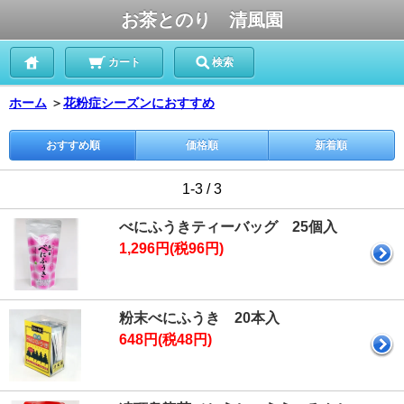
お茶とのり 清風園
カート
検索
ホーム
＞
花粉症シーズンにおすすめ
おすすめ順
価格順
新着順
1-3 / 3
べにふうきティーバッグ 25個入
1,296円(税96円)
粉末べにふうき 20本入
648円(税48円)