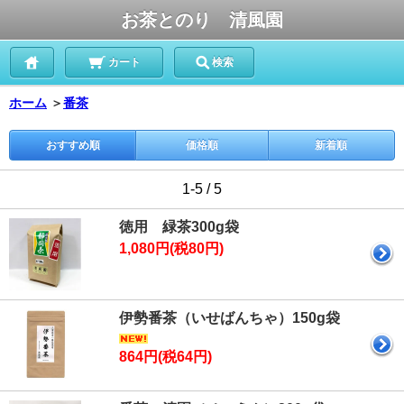
お茶とのり 清風園
カート
検索
ホーム
＞
番茶
おすすめ順
価格順
新着順
1-5 / 5
徳用 緑茶300g袋
1,080円(税80円)
伊勢番茶（いせばんちゃ）150g袋
864円(税64円)