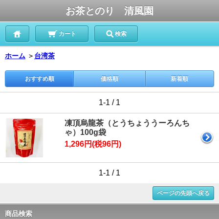
お茶とのり 清風園
カート
検索
ホーム
＞
台湾茶
おすすめ順
価格順
新着順
1-1 / 1
凍頂烏龍茶（とうちょううーろんち
ゃ）100g袋
1,296円(税96円)
1-1 / 1
ページの先頭へ戻る
商品検索