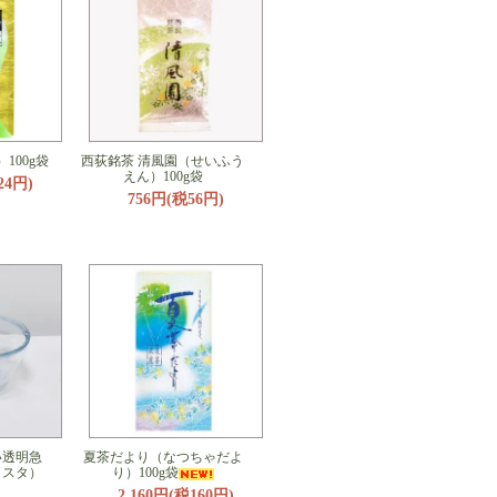
100g袋
西荻銘茶 清風園（せいふう
えん）100g袋
24円)
756円(税56円)
い透明急
夏茶だより（なつちゃだよ
ャスタ）
り）100g袋
2,160円(税160円)