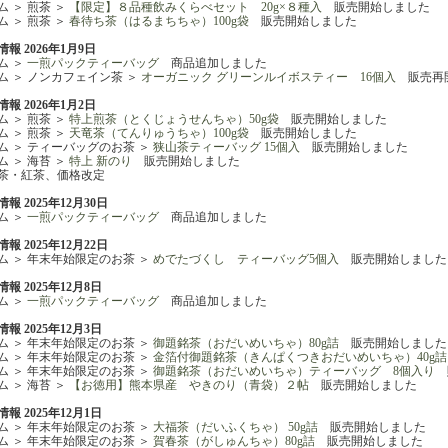
ム ＞ 煎茶 ＞
【限定】８品種飲みくらべセット 20g×８種入
販売開始しました
ム ＞ 煎茶 ＞
春待ち茶（はるまちちゃ）100g袋
販売開始しました
報 2026年1月9日
ム ＞
一煎パックティーバッグ
商品追加しました
ム ＞ ノンカフェイン茶 ＞
オーガニック グリーンルイボスティー 16個入
販売再
報 2026年1月2日
ム ＞ 煎茶 ＞
特上煎茶（とくじょうせんちゃ）50g袋
販売開始しました
ム ＞ 煎茶 ＞
天竜茶（てんりゅうちゃ）100g袋
販売開始しました
ム ＞ ティーバッグのお茶 ＞
狭山茶ティーバッグ 15個入
販売開始しました
ム ＞ 海苔 ＞
特上 新のり
販売開始しました
茶・紅茶、価格改定
報 2025年12月30日
ム ＞
一煎パックティーバッグ
商品追加しました
報 2025年12月22日
ム ＞ 年末年始限定のお茶 ＞
めでたづくし ティーバッグ5個入
販売開始しました
報 2025年12月8日
ム ＞
一煎パックティーバッグ
商品追加しました
報 2025年12月3日
ム ＞ 年末年始限定のお茶 ＞
御題銘茶（おだいめいちゃ）80g詰
販売開始しました
ム ＞ 年末年始限定のお茶 ＞
金箔付御題銘茶（きんぱくつきおだいめいちゃ）40g詰
ム ＞ 年末年始限定のお茶 ＞
御題銘茶（おだいめいちゃ）ティーバッグ 8個入り
ム ＞ 海苔 ＞
【お徳用】熊本県産 やきのり（青袋）２帖
販売開始しました
報 2025年12月1日
ム ＞ 年末年始限定のお茶 ＞
大福茶（だいふくちゃ） 50g詰
販売開始しました
ム ＞ 年末年始限定のお茶 ＞
賀春茶（がしゅんちゃ）80g詰
販売開始しました