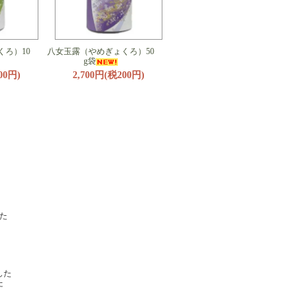
ろ）10
八女玉露（やめぎょくろ）50
g袋
00円)
2,700円(税200円)
た
した
た