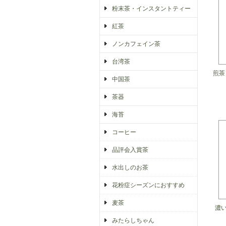
粉末茶・インスタントティー
紅茶
ノンカフェイン茶
台湾茶
煎茶
中国茶
茶器
海苔
コーヒー
品評会入賞茶
水出しのお茶
花粉症シーズンにおすすめ
麦茶
濃い
みたらしちゃん