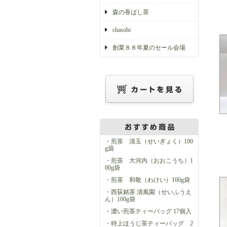
森の香ばし茶
chasobi
創業８８年夏のセール会場
・煎茶 清玉（せいぎょく）100
g袋
・煎茶 大河内（おおこうち）1
00g袋
・煎茶 和敬（わけい）100g袋
・西荻銘茶 清風園（せいふうえ
ん）100g袋
・濃い煎茶ティーバッグ 17個入
・特上ほうじ茶ティーバッグ 2