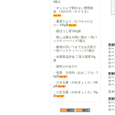
0個入
・オシャレで割れない透明急
須 CHASTA（チャスタ）
・夏茶だより（なつちゃだよ
り）100g袋
・龍ほうじ茶100g袋
・推しは推せる時に推せ 一煎パ
ックティーバッグ1個入
更新情
・敬老の日いつまでもお元気で
ホー
一煎パックティーバッグ1個入
ホー
ホー
・全国茶品評会 二等入賞茶50g
ホー
袋
ホー
・新特上やきのり
ホー
・煎茶 大河内（おおこうち）5
更新情
0g袋
ホー
ホー
・八女玉露（やめぎょくろ）100
ホー
g袋
玄米
・八女玉露（やめぎょくろ）50g
袋
更新情
ホー
ホー
ホー