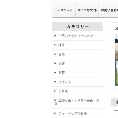
一煎パックティーバッグ
抹茶
煎茶
玉露
番茶
ほうじ茶
玄米茶
釜炒り茶・くき茶・芽茶・粉
茶
ティーバッグのお茶