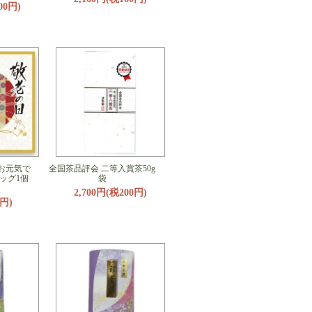
00円)
お元気で
全国茶品評会 二等入賞茶50g
ッグ1個
袋
2,700円(税200円)
円)