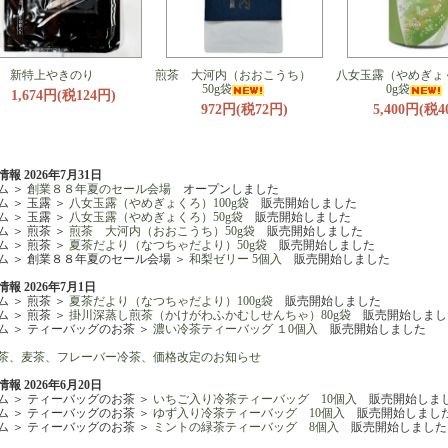
新特上やきのり
煎茶 大河内（おおこうち）
八女玉露（やめぎょく
50g袋
0g袋
1,674円(税124円)
972円(税72円)
5,400円(税4
報 2026年7月31日
ム ＞
創業８８年夏のセール会場
オープンしました
ム ＞ 玉露 ＞
八女玉露（やめぎょくろ）100g袋
販売開始しました
ム ＞ 玉露 ＞
八女玉露（やめぎょくろ）50g袋
販売開始しました
ム ＞ 煎茶 ＞
煎茶 大河内（おおこうち）50g袋
販売開始しました
ム ＞ 煎茶 ＞
夏茶だより（なつちゃだより）50g袋
販売開始しました
ム ＞ 創業８８年夏のセール会場 ＞
和梨ゼリー 5個入
販売開始しました
報 2026年7月1日
ム ＞ 煎茶 ＞
夏茶だより（なつちゃだより）100g袋
販売開始しました
ム ＞ 煎茶 ＞
掛川深蒸し煎茶（かけがわふかむしせんちゃ）80g袋
販売開始しまし
ム ＞ ティーバッグのお茶 ＞
濃い冷茶ティーバッグ １0個入
販売開始しました
茶、麦茶、フレーバー冷茶、価格改定のお知らせ
報 2026年6月20日
ム ＞ ティーバッグのお茶 ＞
いちご入り冷茶ティーバッグ 10個入
販売開始しま
ム ＞ ティーバッグのお茶 ＞
ゆず入り冷茶ティーバッグ 10個入
販売開始しまし
ム ＞ ティーバッグのお茶 ＞
ミントの緑茶ティーバッグ 8個入
販売開始しました