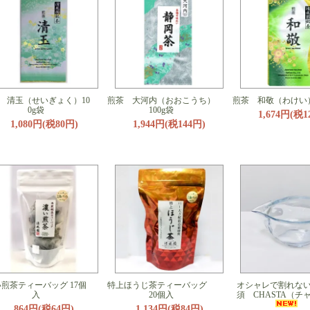
 清玉（せいぎょく）10
煎茶 大河内（おおこうち）
煎茶 和敬（わけい）
0g袋
100g袋
1,674円(税1
1,080円(税80円)
1,944円(税144円)
煎茶ティーバッグ 17個
特上ほうじ茶ティーバッグ
オシャレで割れな
入
20個入
須 CHASTA（チ
864円(税64円)
1,134円(税84円)