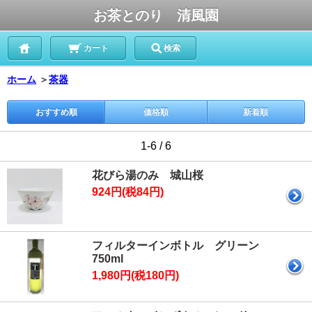
お茶とのり 清風園
カート
検索
ホーム
＞
茶器
おすすめ順
価格順
新着順
1-6 / 6
花びら湯のみ 城山桜
924円(税84円)
フィルターインボトル グリーン
750ml
1,980円(税180円)